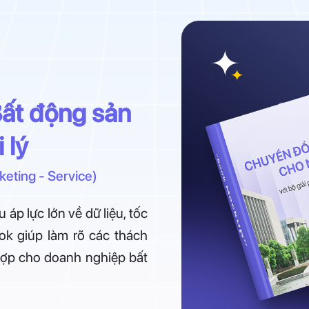
ất động sản
 lý
keting - Service)
áp lực lớn về dữ liệu, tốc
ok giúp làm rõ các thách
 hợp cho doanh nghiệp bất