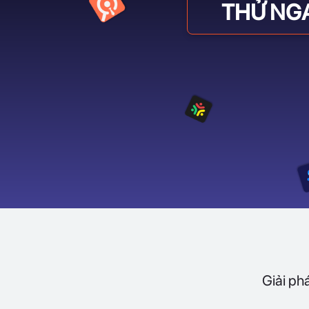
THỬ NG
Giải ph