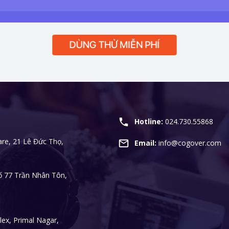
DÙNG THỬ MIỄN PHÍ
Hotline:
024.730.55868
re, 21 Lê Đức Thọ,
Email:
info@cogover.com
ố 77 Trần Nhân Tôn,
ex, Primal Nagar,