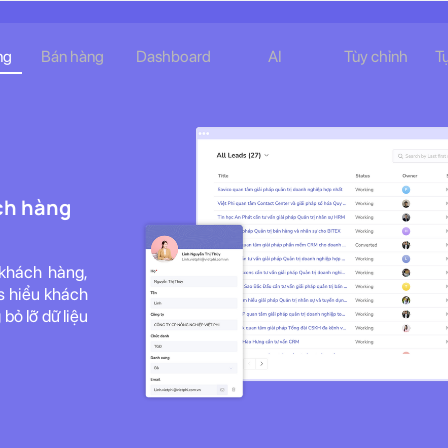
ng
Bán hàng
Dashboard
AI
Tùy chỉnh
T
ách hàng
 khách hàng,
es hiểu khách
bỏ lỡ dữ liệu