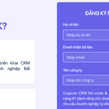
ĐĂNG KÝ 
K?
Họ và tên
Email nhận tài liệu
 triển khai CRM
nh nghiệp Bất
Tên công ty
Cogover CRM No-code & AI
hàng #1 dành riêng cho doa
nhu cầu doanh nghiệp, tự độn